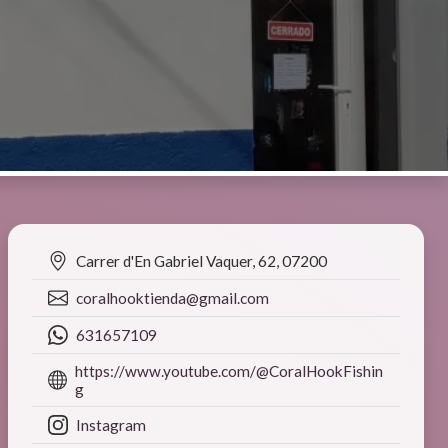
Carrer d'En Gabriel Vaquer, 62, 07200
coralhooktienda@gmail.com
631657109
https://www.youtube.com/@CoralHookFishin
g
Instagram