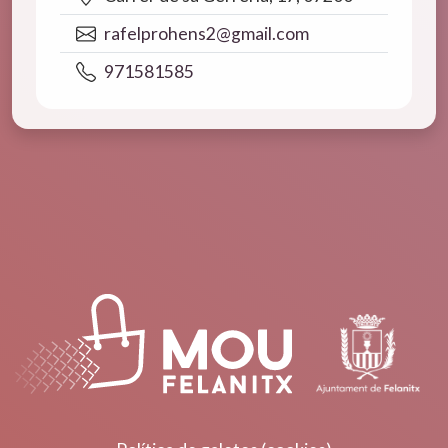
rafelprohens2@gmail.com
971581585