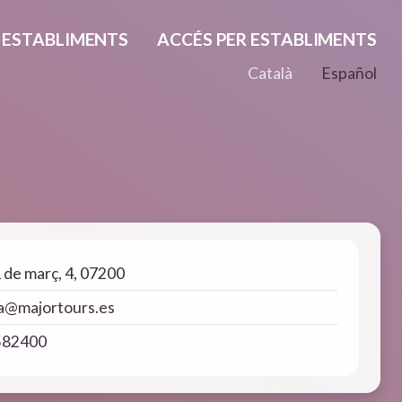
ESTABLIMENTS
ACCÉS PER ESTABLIMENTS
Català
Español
 de març, 4, 07200
a@majortours.es
582400