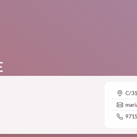
E
C/31
mari
971